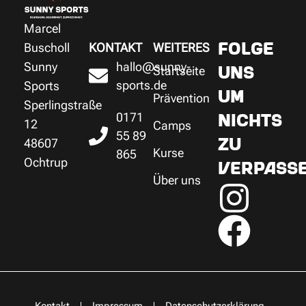
Marcel
Buscholl
KONTAKT
WEITERES
FOLGE
Sunny
hallo@sunny-
Startseite
UNS
sports.de
Sports
UM
Prävention
Sperlingstraße
0171
NICHTS
12
Camps
55 89
48607
ZU
Kurse
865
Ochtrup
VERPASSE
Über uns